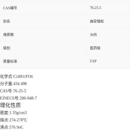
76-25-5
CAS编号
别名
曲安缩松
保质期
36月
级别
医药级
USP
质量标准
化学式:C
H
FO
24
31
6
分子量:434.498
CAS号:76-25-5
EINECS号:200-948-7
理化性质
密度:1.33g/cm3
熔点:274-278℃
沸点:576.9oC