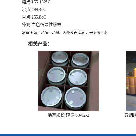
熔点:155-162°C
沸点:499.4oC
闪点:255.8oC
外观:白色结晶性粉末
溶解性:溶于乙醇、乙醚、丙酮和蓖麻油,几乎不溶于水
相关产品：
地塞米松 现货 50-02-2
异烟肼