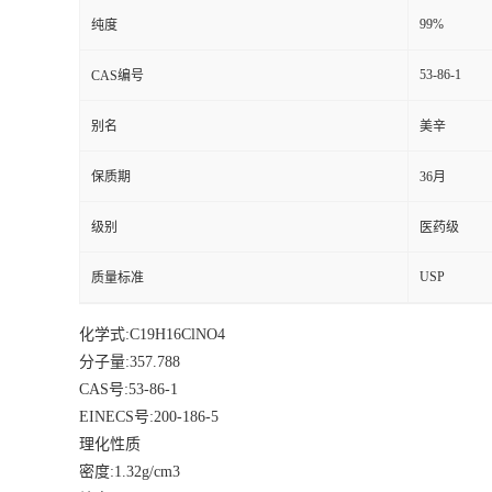
99%
纯度
53-86-1
CAS编号
别名
美辛
保质期
36月
级别
医药级
USP
质量标准
化学式:C
19
H
16
ClNO
4
分子量:357.788
CAS号:53-86-1
EINECS号:200-186-5
理化性质
密度:1.32g/cm3