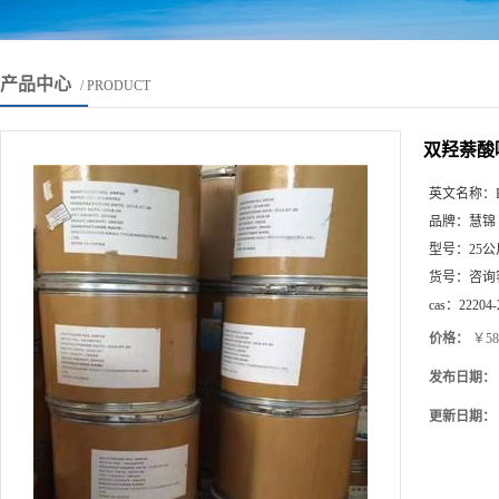
产品中心
/ PRODUCT
双羟萘酸噻嘧
英文名称：
品牌：
慧锦
型号：
25公
货号：
咨询
cas：
22204-
价格：
￥58
发布日期：
更新日期：