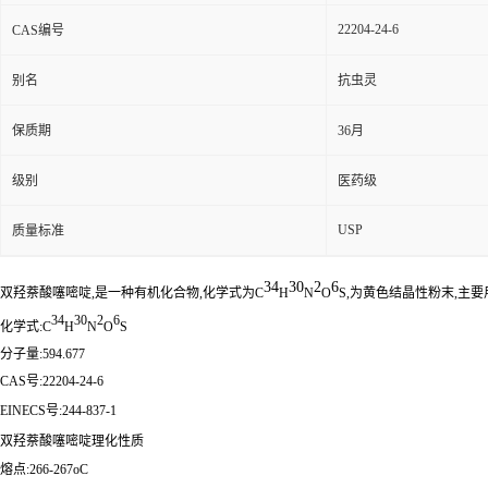
22204-24-6
CAS编号
别名
抗虫灵
保质期
36月
级别
医药级
USP
质量标准
34
30
2
6
双羟萘酸噻嘧啶,是一种有机化合物,化学式为C
H
N
O
S,为黄色结晶性粉末,主
34
30
2
6
化学式:C
H
N
O
S
分子量:594.677
CAS号:22204-24-6
EINECS号:244-837-1
双羟萘酸噻嘧啶
理化性质
熔点:266-267oC