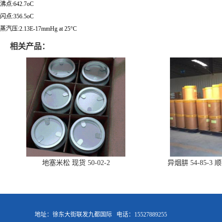
沸点:642.7oC
闪点:356.5oC
蒸汽压:2.13E-17mmHg at 25°C
相关产品：
地塞米松 现货 50-02-2
异烟肼 54-85-
地址：徐东大街联发九都国际
电话：15527889255