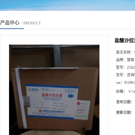
产品中心
/ PRODUCT
盐酸沙拉沙星
英文名称：
品牌：
慧锦
型号：
25公
货号：
咨询
cas：
91296-
价格：
￥54
发布日期：
更新日期：