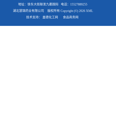
地址：徐东大街联发九都国际
电话：15527889255
湖北慧锦药业有限公司
版权所有 Copyright (©) 2026
XML
技术支持：
盖德化工网
食品商务网