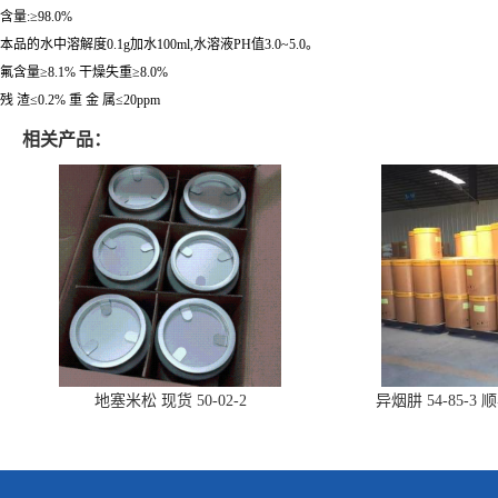
含量:≥98.0%
本品的水中溶解度0.1g加水100ml,水溶液PH值3.0~5.0。
氟含量≥8.1% 干燥失重≥8.0%
残 渣≤0.2% 重 金 属≤20ppm
相关产品：
地塞米松 现货 50-02-2
异烟肼 54-85-