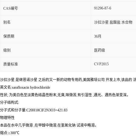
91296-87-6
CAS编号
别名
沙拉沙星 盐酸盐 水合物
保质期
36月
级别
医药级
CVP2015
质量标准
沙拉沙星
是继
恩诺沙星
之后的又一新的动物专用药,
美国雅培公司
开发上市,该品的
英文名:sarafloxacin hydrochloride
性状; 为类白色至淡黄色结晶性粉末,无臭,味微苦,有
引湿性
,遇光、遇热色渐变深。
分子结构式:
分子式和分子量:C20H18ClF2N3O3=421.83
物理特性
本品在水中几乎
微溶
,在甲醇中微溶,在
氢氧化钠
试液中略溶。
熔点:≥300℃