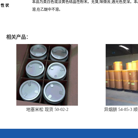
本品为类白色或淡黄色结晶性粉末。无臭,味微苦,遇光色变深。本
性 状
溶,在乙醚中不溶。
相关产品：
地塞米松 现货 50-02-2
异烟肼 54-85-