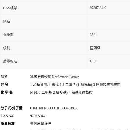
97867-34-0
CAS编号
别名
保质期
36月
级别
医药级
USP
质量标准
品名
乳酸诺氟沙星 Norfloxacin Lactate
异 名
1-乙基-6-氟-4-氯代-1,4-二氢-7-(1-哌嗪基)-3-喹啉羧酸乳酸盐
化 学 名
N-(4, 6-二甲基-2-嘧啶基)-4-氨基苯磺酰胺
分子式/分子量
C16H18FN3O3·C3H6O3=319.33
CAS No.
97867-34-0
质量标准
兽药质量标准