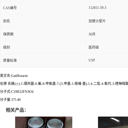
112811-59-3
CAS编号
别名
加替沙星片
保质期
36月
级别
医药级
USP
质量标准
英文名:Gatifloxacin
化學
名稱:(±)-1-環丙基-6-氟-8-甲氧基-7-(3-甲基-1-
哌嗪
基)-1,4-二氫-4-氧代-3-
喹啉羧
分子式:C19H22FN3O4
分子量:375.40
相关产品：