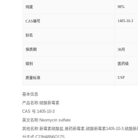
98%
纯度
1405-10-3
CAS编号
别名
保质期
36月
级别
医药级
USP
质量标准
基本信息
产品名称:硫酸新霉素
CAS 号:1405-10-3
英文名称:Neomycin sulfate
其他名称:新霉素硫酸盐,兽药新霉素,硫酸新霉素
1405-10-3,
硫酸新
分子式:C23H48N6O17S