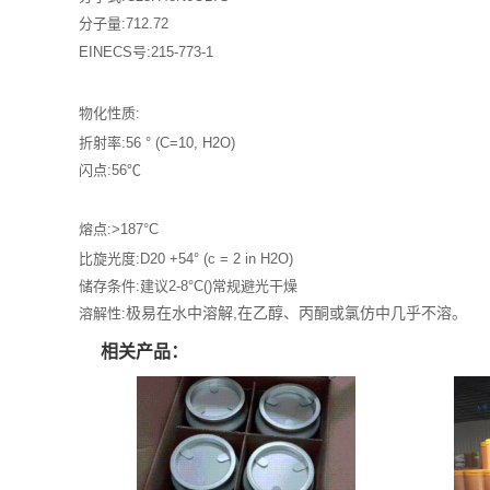
分子量:712.72
EINECS号:215-773-1
物化性质:
折射率:56 ° (C=10, H2O)
闪点:56℃
熔点:>187°C
比旋光度:D20 +54° (c = 2 in H2O)
储存条件:建议2-8°C()
常规避光干燥
极易
在水中
溶解,在乙醇、丙酮或氯仿中几乎不溶。
溶解性:
相关产品：