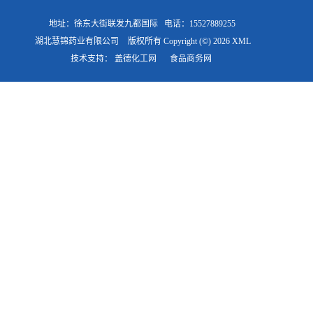
地址：徐东大街联发九都国际
电话：15527889255
湖北慧锦药业有限公司
版权所有 Copyright (©) 2026
XML
技术支持：
盖德化工网
食品商务网