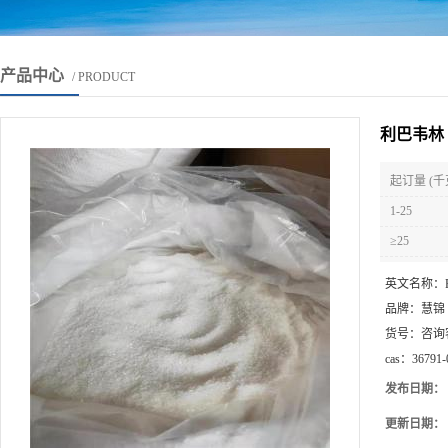
产品中心
/ PRODUCT
利巴韦林 现货
起订量 (千
1-25
≥25
英文名称：
品牌：
慧锦
货号：
咨询
cas：
36791-
发布日期：
更新日期：