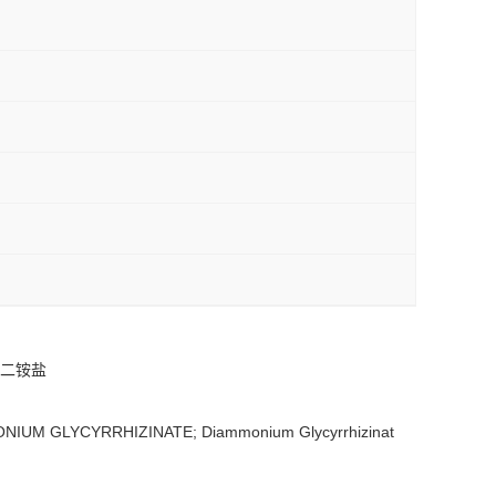
酸二铵盐
NIUM GLYCYRRHIZINATE; Diammonium Glycyrrhizinat