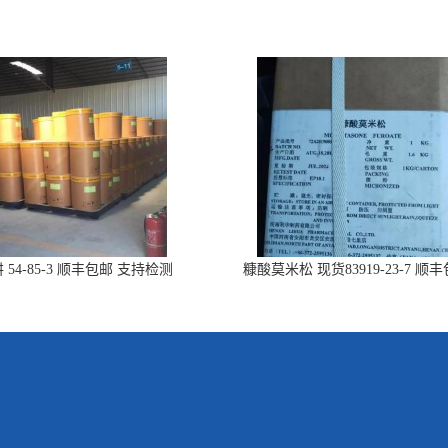
 54-85-3 顺丰包邮 支持检测
糠酸莫米松 现货83919-23-7 顺