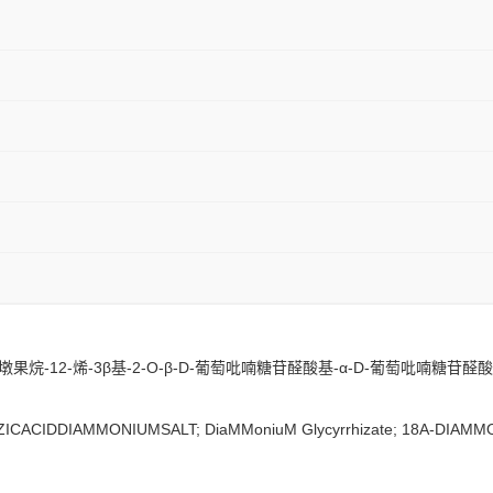
墩果烷-12-烯-3β基-2-O-β-D-葡萄吡喃糖苷醛酸基-α-D-葡萄吡喃糖苷醛
ZICACIDDIAMMONIUMSALT; DiaMMoniuM Glycyrrhizate; 18A-DIAMMO